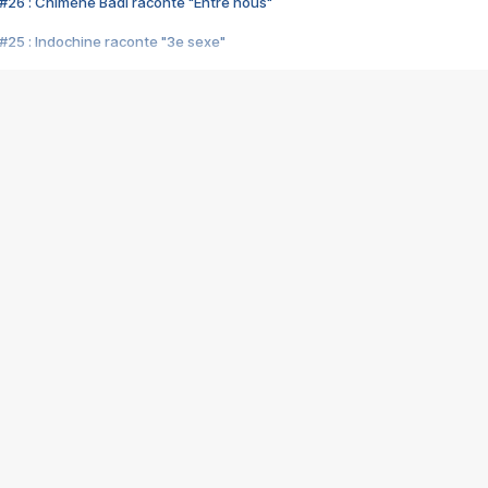
#26 : Chimène Badi raconte "Entre nous"
#25 : Indochine raconte "3e sexe"
#24 : Zaho raconte "C'est chelou"
#23 : Patrick Bruel raconte "Au café des délices"
#22 : Kyo raconte "Le chemin"
#21 : Nolwenn Leroy raconte "Cassé"
#20 : Patrick Hernandez raconte "Born to be alive"
#19 : Lorie raconte "Près de moi"
#18 : Michael Jones raconte "A nos actes manqués" (avec Jean-Jacque
#17 : Khaled raconte "Aïcha"
#16 : Corneille raconte "Parce qu'on vient de loin"
#15 : Indochine raconte "L'aventurier"
14 : Lorie raconte "Sur un air latino"