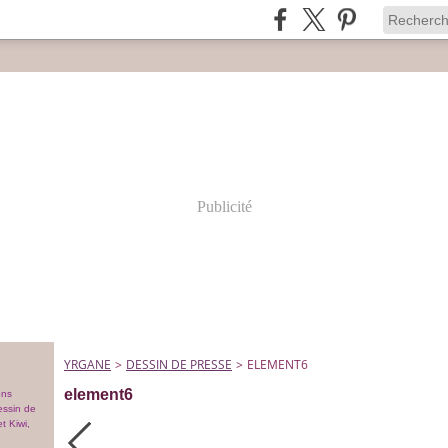
Publicité
YRGANE
>
DESSIN DE PRESSE
>
ELEMENT6
element6
ons
essin de
t Kiwi,