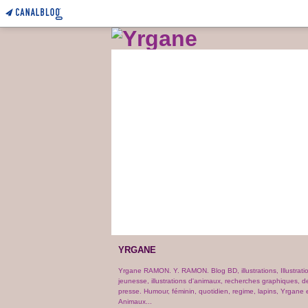
YRGANE
Yrgane RAMON. Y. RAMON. Blog BD, illustrations, Illustrati
jeunesse, illustrations d'animaux, recherches graphiques, d
presse. Humour, féminin, quotidien, regime, lapins, Yrgane e
Animaux...