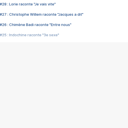
28 : Lorie raconte "Je vais vite"
#27 : Christophe Willem raconte "Jacques a dit"
#26 : Chimène Badi raconte "Entre nous"
#25 : Indochine raconte "3e sexe"
#24 : Zaho raconte "C'est chelou"
#23 : Patrick Bruel raconte "Au café des délices"
#22 : Kyo raconte "Le chemin"
#21 : Nolwenn Leroy raconte "Cassé"
#20 : Patrick Hernandez raconte "Born to be alive"
#19 : Lorie raconte "Près de moi"
#18 : Michael Jones raconte "A nos actes manqués" (avec Jean-Jacque
#17 : Khaled raconte "Aïcha"
#16 : Corneille raconte "Parce qu'on vient de loin"