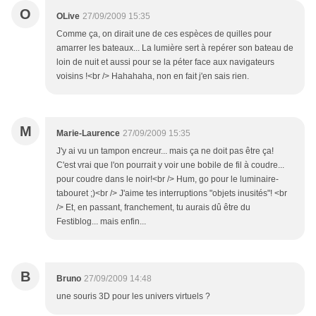
O
OLive
27/09/2009 15:35
Comme ça, on dirait une de ces espèces de quilles pour
amarrer les bateaux... La lumière sert à repérer son bateau de
loin de nuit et aussi pour se la péter face aux navigateurs
voisins !<br /> Hahahaha, non en fait j'en sais rien.
M
Marie-Laurence
27/09/2009 15:35
J'y ai vu un tampon encreur... mais ça ne doit pas être ça!
C'est vrai que l'on pourrait y voir une bobile de fil à coudre...
pour coudre dans le noir!<br /> Hum, go pour le luminaire-
tabouret ;)<br /> J'aime tes interruptions "objets inusités"! <br
/> Et, en passant, franchement, tu aurais dû être du
Festiblog... mais enfin...
B
Bruno
27/09/2009 14:48
une souris 3D pour les univers virtuels ?