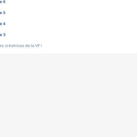
e 6
e 5
e 4
e 3
s créatrices de la VF !
e 2
e 1
e Mektoub My Love arrive enfin ! Rencontre avec Shaïn Boumedine et Sal
i : après Toni en famille
elle réalise le bouleversant Dites lui que je l'aime
ais ! Rencontre autour de Vie privée de Rebecca Zlotowski
 de Marguerite, Grave... Rencontre avec Ella Rumpf
 Les Rêveurs, un film intime sur la santé mentale