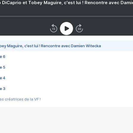
 DiCaprio et Tobey Maguire, c'est lui ! Rencontre avec Dam
bey Maguire, c'est lui ! Rencontre avec Damien Witecka
e 6
e 5
e 4
e 3
s créatrices de la VF !
e 2
e 1
e Mektoub My Love arrive enfin ! Rencontre avec Shaïn Boumedine et Sal