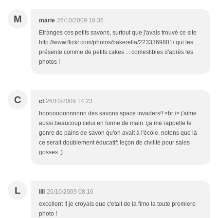
M
marie
26/10/2009 18:36
Etranges ces petits savons, surtout que j'avais trouvé ce site
http://www.flickr.com/photos/bakerella/2233369801/ qui les
présente comme de petits cakes ... comestibles d'après les
photos !
C
cl
26/10/2009 14:23
hooooooonnnnnn des savons space invaders!! <br /> j'aime
aussi beaucoup celui en forme de main. ça me rappelle le
genre de pains de savon qu'on avait à l'école. notons que là
ce serait doublement éducatif: leçon de civilité pour sales
gosses ;)
L
lili
26/10/2009 08:16
excellent !! je croyais que c'etait de la fimo la toute premiere
photo !