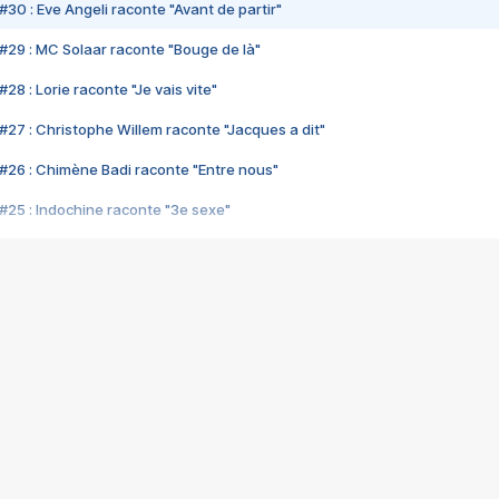
#30 : Eve Angeli raconte "Avant de partir"
#29 : MC Solaar raconte "Bouge de là"
28 : Lorie raconte "Je vais vite"
#27 : Christophe Willem raconte "Jacques a dit"
#26 : Chimène Badi raconte "Entre nous"
#25 : Indochine raconte "3e sexe"
#24 : Zaho raconte "C'est chelou"
#23 : Patrick Bruel raconte "Au café des délices"
#22 : Kyo raconte "Le chemin"
#21 : Nolwenn Leroy raconte "Cassé"
#20 : Patrick Hernandez raconte "Born to be alive"
#19 : Lorie raconte "Près de moi"
#18 : Michael Jones raconte "A nos actes manqués" (avec Jean-Jacque