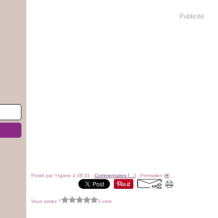
Publicité
Posté par Yrgane à 08:31 -
Commentaires [
…
]
- Permalien [
#
]
Vous aimez ?
0 vote