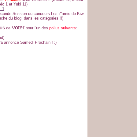
éo 1 et Yuki 11)
 seconde Session du concours Les Z'amis de Kiwi
uche du blog, dans les catégories !!)
Voter
us
de
pour l'un des
poilus suivants
:
nd)
era annoncé Samedi Prochain ! :)