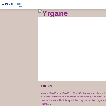
YRGANE
Yrgane RAMON. Y. RAMON. Blog BD, illustrations, Illustrati
jeunesse, illustrations d'animaux, recherches graphiques, d
presse. Humour, féminin, quotidien, regime, lapins, Yrgane e
Animaux...