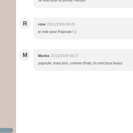
Je vote pour le poney: Kéops!
R
rose
25/11/2009 09:45
je vote pour Papoute ! ;)
M
Maska
25/11/2009 08:37
papoute, mais bon, comme d'hab, ils sont tous beau!