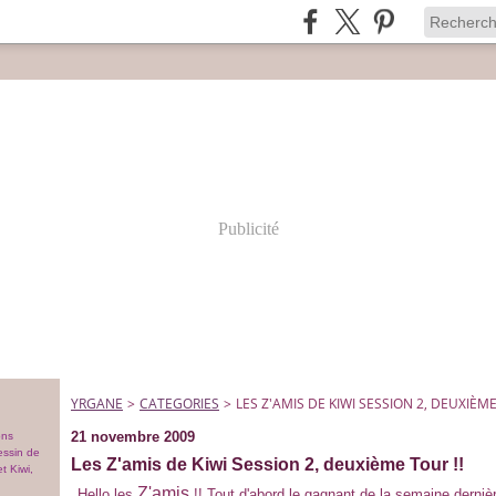
Publicité
YRGANE
>
CATEGORIES
>
LES Z'AMIS DE KIWI SESSION 2, DEUXIÈME
21 novembre 2009
ons
essin de
Les Z'amis de Kiwi Session 2, deuxième Tour !!
t Kiwi,
Z'amis
Hello les
!! Tout d'abord le gagnant de la semaine derniè