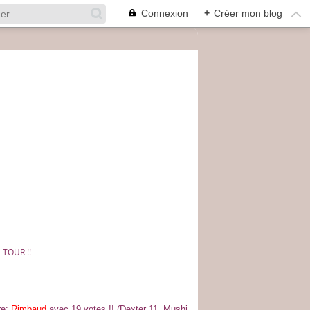
Connexion
+
Créer mon blog
 TOUR !!
re:
Rimbaud
avec 19 votes !! (Dexter 11, Mushi