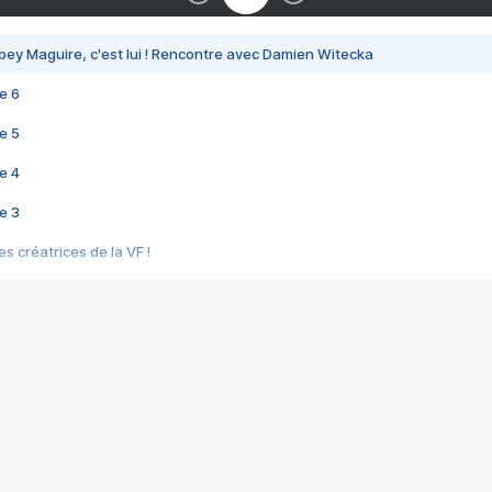
bey Maguire, c'est lui ! Rencontre avec Damien Witecka
e 6
e 5
e 4
e 3
s créatrices de la VF !
e 2
e 1
e Mektoub My Love arrive enfin ! Rencontre avec Shaïn Boumedine et Sal
i : après Toni en famille
elle réalise le bouleversant Dites lui que je l'aime
ais ! Rencontre autour de Vie privée de Rebecca Zlotowski