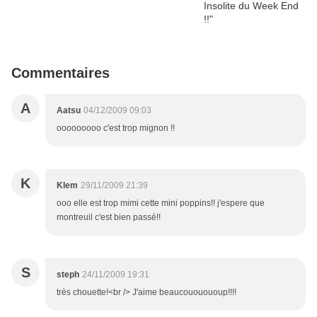
Commentaires
A
Aatsu
04/12/2009 09:03
ooooooooo c'est trop mignon !!
K
Klem
29/11/2009 21:39
ooo elle est trop mimi cette mini poppins!! j'espere que
montreuil c'est bien passé!!
S
steph
24/11/2009 19:31
très chouette!<br /> J'aime beaucououououp!!!!