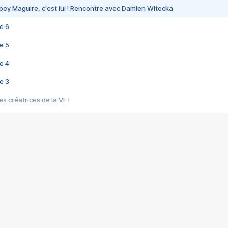
bey Maguire, c'est lui ! Rencontre avec Damien Witecka
e 6
e 5
e 4
e 3
s créatrices de la VF !
e 2
e 1
e Mektoub My Love arrive enfin ! Rencontre avec Shaïn Boumedine et Sal
i : après Toni en famille
elle réalise le bouleversant Dites lui que je l'aime
ais ! Rencontre autour de Vie privée de Rebecca Zlotowski