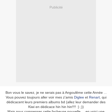
Publicité
Bon vous le savez, je ne serais pas à Angoulême cette Année ...
Vous pouvez toujours aller voir mes z'amis
Diglee
et
Renart
, qui
dédicacent leurs premiers albums bd (allez leur demander des
Kiwi en dédicace hin hin hin!!!! :) ;))
Mais pour compenser cette facheuse nouvelle ... en voici une