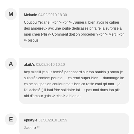
M
Melanie
04/02/2010 18:30
Coucou Yrgane !!<br /> <br /> J'aimerai bien avoir le cahier
des amoureux avc une joulie dédicasse pr faire la surprise à
mon chéri !<br /> Comment doit on procéder ?<br /> Merci <br
/> bisous
A
alaik's
02/02/2010 10:10
hey miss!!! je suis tombé par hasard sur ton boukin ;) bravo je
suis très content pour toi ... ça rend super bien ... dommage ke
ça ne soit pas en couleur mais bon ca reste cool qd mm... je
l'ai acheté ;) il faut être solidaire lol ... t pas mal dans ton ptit
nid d'amour ;)<br /> <br /> a bientot
E
epistyle
31/01/2010 18:59
J'adore !!!