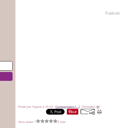
Publicité
Posté par Yrgane à 15:10 -
Commentaires [
…
]
- Permalien [
#
]
Vous aimez ?
0 vote