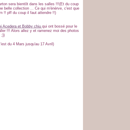
urton sera bientôt dans les salles !!!(Et du coup
 une belle collection ... Ce qui m'énèrve, c'est que
m !! pff du coup il faut attendre !!)
i Acedera et Bobby chiu
qui ont bossé pour le
y aller !!! Alors allez y et ramenez moi des photos
 ;))
 c'est du 4 Mars jusqu'au 17 Avril)