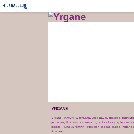
YRGANE
Yrgane RAMON. Y. RAMON. Blog BD, illustrations, Illustrati
jeunesse, illustrations d'animaux, recherches graphiques, d
presse. Humour, féminin, quotidien, regime, lapins, Yrgane e
Animaux...