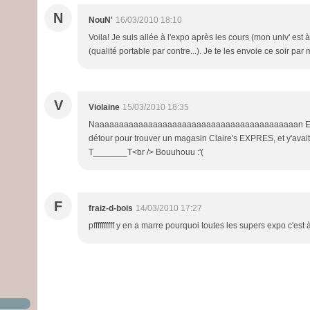
N
NouN'
16/03/2010 18:10
Voila! Je suis allée à l'expo après les cours (mon univ' est à
(qualité portable par contre...). Je te les envoie ce soir par 
V
Violaine
15/03/2010 18:35
Naaaaaaaaaaaaaaaaaaaaaaaaaaaaaaaaaaaaaaaaaan ENFER
détour pour trouver un magasin Claire's EXPRES, et y'av
T_______T<br /> Bouuhouu :'(
F
fraiz-d-bois
14/03/2010 17:27
pffffffffff y en a marre pourquoi toutes les supers expo c'est à p