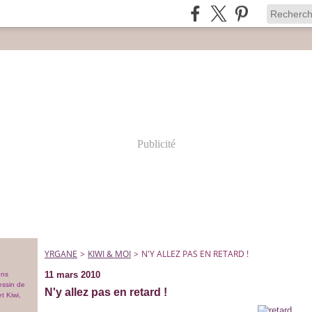
Publicité
YRGANE
>
KIWI & MOI
>
N'Y ALLEZ PAS EN RETARD !
11 mars 2010
ons
essin de
N'y allez pas en retard !
t Kiwi,