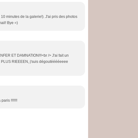
 10 minutes de la galerie!). J'ai pris des photos
mail! Bye =)
 ET DAMNATION!!!<br /> J'ai fait un
ait PLUS RIEEEEN, j'suis dégoutééééeeee
aris !!!!!!!