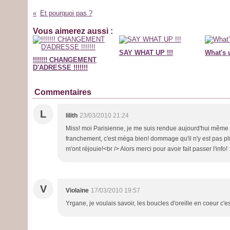
Et pourquoi pas ?
Vous aimerez aussi :
SAY WHAT UP !!!
What's 
!!!!!!! CHANGEMENT
D'ADRESSE !!!!!!!
Commentaires
L
lilith
23/03/2010 21:24
Miss! moi Parisienne, je me suis rendue aujourd'hui même (su
franchement, c'est méga bien! dommage qu'il n'y est pas pl
m'ont réjouie!<br /> Alors merci pour avoir fait passer l'info! 
V
Violaine
17/03/2010 19:57
Yrgane, je voulais savoir, les boucles d'oreille en coeur c'e