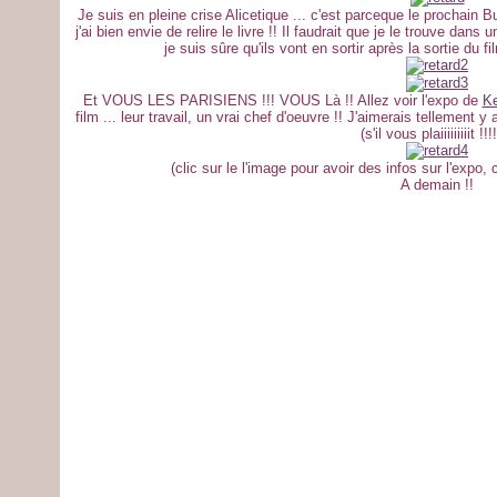
Je suis en pleine crise Alicetique ... c'est parceque le prochain B
j'ai bien envie de relire le livre !! Il faudrait que je le trouve dans
je suis sûre qu'ils vont en sortir après la sortie du fil
Et VOUS LES PARISIENS !!! VOUS Là !! Allez voir l'expo de
Ke
film ... leur travail, un vrai chef d'oeuvre !! J'aimerais tellement 
(s'il vous plaiiiiiiiiit !!!!
(clic sur le l'image pour avoir des infos sur l'expo,
A demain !!