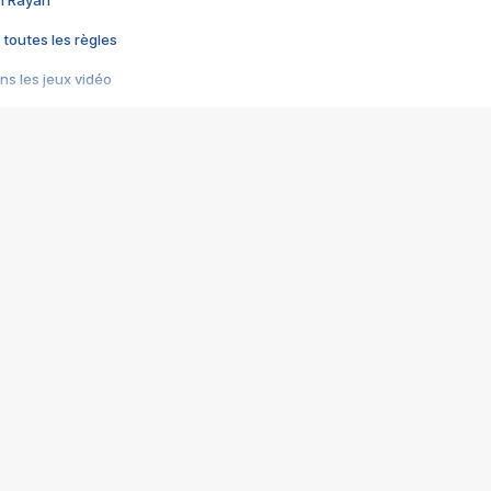
im Rayan
 toutes les règles
s les jeux vidéo
us choquant de Rockstar ? - Le scandale BULLY
e plus moche de Steam
du RÊVE tourne au CAUCHEMAR
pendant 8 heures
it… à tort
umiliés par un jeu vidéo
ire - Final Fantasy 8
ti un empire - Age of Empires
story DOFUS
tard, il crée l'un des pires jeux de tous les temps, MindsEye.