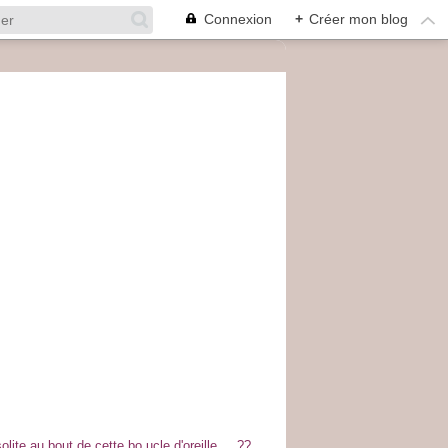
Connexion
+
Créer mon blog
solite au bout de cette bo
ucle d'oreille ... ??