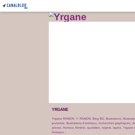
YRGANE
Yrgane RAMON. Y. RAMON. Blog BD, illustrations, Illustrati
jeunesse, illustrations d'animaux, recherches graphiques, d
presse. Humour, féminin, quotidien, regime, lapins, Yrgane e
Animaux...