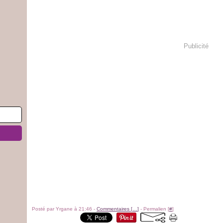
Publicité
Posté par Yrgane à 21:46 -
Commentaires [
…
]
- Permalien [
#
]