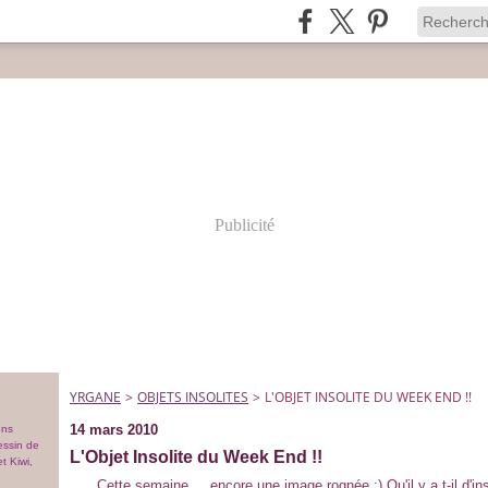
Publicité
YRGANE
>
OBJETS INSOLITES
>
L'OBJET INSOLITE DU WEEK END !!
14 mars 2010
ons
essin de
L'Objet Insolite du Week End !!
t Kiwi,
Cette semaine ... encore une image rognée :) Qu'il y a t-il d'in