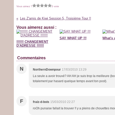
Vous aimez ?
0 vote
Les Z'amis de Kiwi Session 5, Troisième Tour !!
Vous aimerez aussi :
SAY WHAT UP !!!
What's 
!!!!!!! CHANGEMENT
D'ADRESSE !!!!!!!
Commentaires
N
NorthernDownpour
17/03/2010 13:29
La seule a avoir trouvé? AH AH je suis trop la meilleure 
totalement par hasard quelque temps avant ton post).
F
fraiz-d-bois
15/03/2010 22:27
roOh punaise fallait la trouver !! y a pleins de chouettes mod