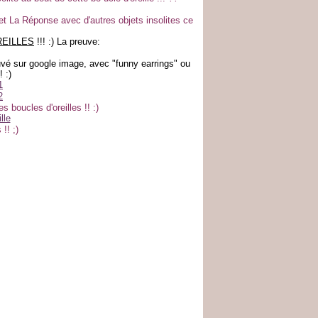
et La Réponse avec d'autres objets insolites ce
EILLES
!!! :) La preuve:
rouvé sur google image, avec "funny earrings" ou
! :)
s boucles d'oreilles !! :)
!! ;)