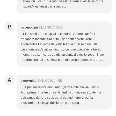
partout ou il va.Tout le monde est heureux.C'est la fin d'une
histoire.Mais aussi d'une autre...
P
papepopipu
21/11/2010 15:02
...Et je sortit d' un coup vif le coeur de l'orque sacrée.Il
s'effondra lachant Kira et tout ses sbires s'enfuirent
épouvantés.Le corps de Petit Jean(là ou il se gavait de
cacahouetes,c'etait son esprit...)commencait a renaitre au
moment ou son corps eu été en contact avec le coeur; il me
regarde souriait et se leva pour me prendre dans ses bras...
A
azertyuiop
21/11/2010 14:55
...Je pensait a Kira,mon amour,mon etoile,ma vie...<br />
Alors,sentant naitre un sentiment inconnu,je mis toute ma
puissance dans le coup porté par mon épé et par la
blessure,en jallissait des torrents de sang...