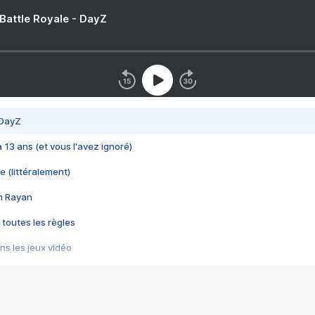
 Battle Royale - DayZ
 DayZ
 a 13 ans (et vous l'avez ignoré)
e (littéralement)
im Rayan
 toutes les règles
s les jeux vidéo
us choquant de Rockstar ? - Le scandale BULLY
e plus moche de Steam