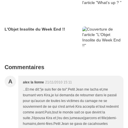
L'Objet Insolite du Week End !!
Commentaires
A
alex la lionne
21/11/2010 15:11
...Et me dit:"je suis fier de toi".Petit Jean me lacha et,me
tournant vers Kira,je lui demanda de retourner dans le passé
pour qu'aucun de toutes les victimes du carnage ne se
souviennent de se qui s'est arrivé.Kira accepta et tout redevint
comme avant.Puis,tout le monde sait ce que devint la
suite.J'épousa Kira et j'eu des jumeaux(garcons et fille)demi-
humains,demi-fées.Petit Jean se gava de cacahouetes