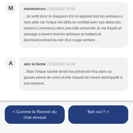
M
mimitotororo
21/11/2010 14:50
...Je sortit donc le diapason d'or et appelait tout les animaux a
mon aide car l'orque me défia en combat avec ses sbires,les
requins.Commenca alors,une lutte acharnée.Je me frayait un
passage a travers tout les animaux se battant,se
dechirant,colorant la mer d'un rouge sombre...
A
alex la lionne
21/11/2010 14:44
...Mais l'orque sacrée tenait ma précieuse Kira dans sa
gueule pleine de crocs et elle risquait de mourir dechiqueté à
tout moment...
< Comme le Ronron du
Bah oui !! >
chat stressé