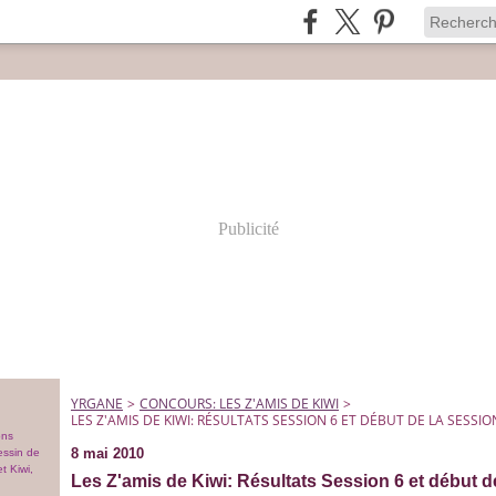
Publicité
YRGANE
>
CONCOURS: LES Z'AMIS DE KIWI
>
LES Z'AMIS DE KIWI: RÉSULTATS SESSION 6 ET DÉBUT DE LA SESSIO
ons
8 mai 2010
essin de
t Kiwi,
Les Z'amis de Kiwi: Résultats Session 6 et début d