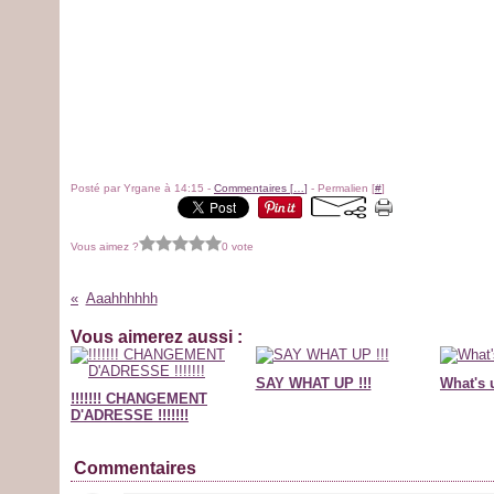
Posté par Yrgane à 14:15 -
Commentaires [
…
]
- Permalien [
#
]
Vous aimez ?
0 vote
Aaahhhhhh
Vous aimerez aussi :
SAY WHAT UP !!!
What's 
!!!!!!! CHANGEMENT
D'ADRESSE !!!!!!!
Commentaires