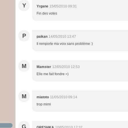
Y
Yrgane
15/05/2010 09:31
Fin des votes
P
paikan
14/05/2010 13:47
Il remporte ma voix sans problème :)
M
Mamster
12/05/2010 12:53
Elle me fait fondre =)
M
miatoto
11/05/2010 09:14
trop mimi
G
GRESHKA
10/05/2010 17:37