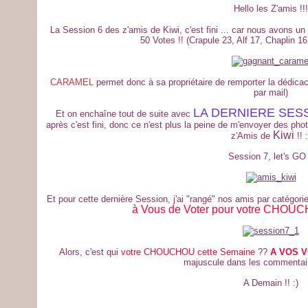
Hello les Z'amis !!!
La Session 6 des z'amis de Kiwi, c'est fini ... car nous avons un 
50 Votes !! (Crapule 23, Alf 17, Chaplin 1
CARAMEL
permet donc à sa propriétaire de remporter la dédicace
par mail)
LA DERNIERE SESSI
Et on enchaîne tout de suite avec
après c'est fini, donc ce n'est plus la peine de m'envoyer des photo
Kiwi
z'Amis de
!! :
Session 7, let's GO 
Et pour cette dernière Session, j'ai "rangé" nos amis par catégori
à Vous de Voter pour votre CHOUC
Alors, c'est qui
votre CHOUCHOU cette Semaine
??
A VOS 
majuscule dans les commentair
A Demain !! :)