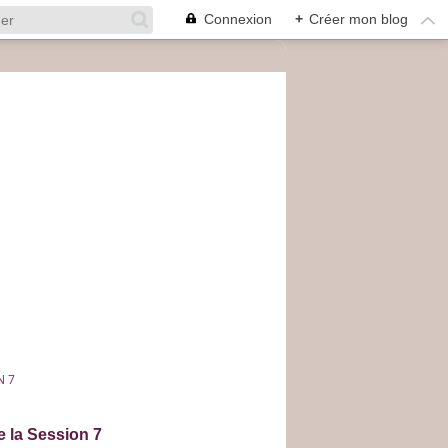
Connexion
+
Créer mon blog
N 7
e la Session 7