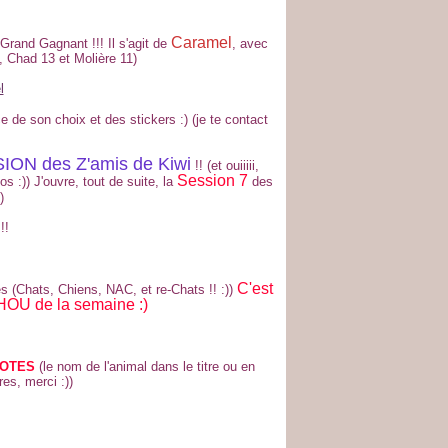
Caramel
Grand Gagnant !!! Il s'agit de
, avec
6, Chad 13 et Molière 11)
 de son choix et des stickers :) (je te contact
ON des Z'amis de Kiwi
!! (et ouiiiii,
Session 7
s :)) J'ouvre, tout de suite, la
des
)
!!
C'est
es (Chats, Chiens, NAC, et re-Chats !! :))
HOU de la semaine :)
VOTES
(le nom de l'animal dans le titre ou en
es, merci :))