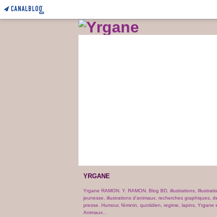
YRGANE
Yrgane RAMON. Y. RAMON. Blog BD, illustrations, Illustrati
jeunesse, illustrations d'animaux, recherches graphiques, d
presse. Humour, féminin, quotidien, regime, lapins, Yrgane e
Animaux...