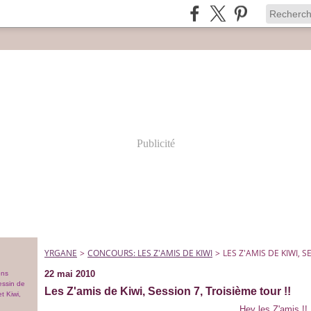
Publicité
YRGANE
>
CONCOURS: LES Z'AMIS DE KIWI
>
LES Z'AMIS DE KIWI, S
22 mai 2010
ons
essin de
Les Z'amis de Kiwi, Session 7, Troisième tour !!
t Kiwi,
Hey les Z'amis !!