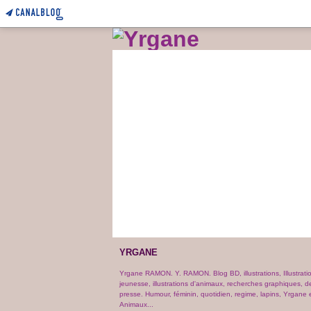
YRGANE
Yrgane RAMON. Y. RAMON. Blog BD, illustrations, Illustrati
jeunesse, illustrations d'animaux, recherches graphiques, d
presse. Humour, féminin, quotidien, regime, lapins, Yrgane e
Animaux...