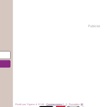
Publicité
Posté par Yrgane à 12:46 -
Commentaires [
…
]
- Permalien [
#
]