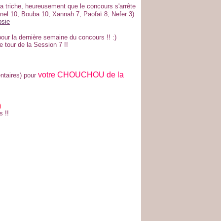
 triche, heureusement que le concours s'arrête
nel 10, Bouba 10, Xannah 7, Paofaï 8, Nefer 3)
our la dernière semaine du concours !! :)
e tour de la Session 7 !!
votre CHOUCHOU de la
taires) pour
)
 !!