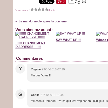
Vous aimez ?
0 vote
Le mal du siècle après la connerie ...
Vous aimerez aussi :
SAY WHAT UP !!!
What's 
!!!!!!! CHANGEMENT
D'ADRESSE !!!!!!!
Commentaires
Y
Yrgane
29/05/2010 07:29
Fin des Votes !!
G
Gaëlle
27/05/2010 18:44
Milles fois Pompon ! Parce qu'il est trop canon ! (Oui je sui