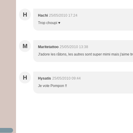
H
Hachi
25/05/2010 17:24
Trop choupi ♥
M
Maritetattoo
25/05/2010 13:38
J'adore les râtons, les autres sont super mimi mais j'aime trop
H
Hysatis
25/05/2010 09:44
Je vote Pompon !!