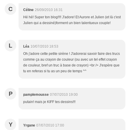
C
Céline
26/09/2010 16:31
Hé hé! Super ton blog!!!! J'adore! Et Aurore et Julien (et là c'est
Julien qui a dessiné)forment un bien talentueux couple!
L
Léa
10/07/2010 18:53
Oh j'adore cette petite sirène ! J'adorerai savoir faire des trucs
comme ça au crayon de couleur (ou avec un tel effet crayon
de couleur, bref un truc à base de crayon) <br /> J'espère que
tu en referas si tu as un peu de temps ^^
P
pamplemousse
07/07/2010 19:00
putain! mais je KIFF tes dessins!!!
Y
Yrgane
07/07/2010 17:00