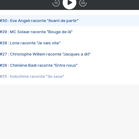
#30 : Eve Angeli raconte "Avant de partir"
#29 : MC Solaar raconte "Bouge de là"
28 : Lorie raconte "Je vais vite"
#27 : Christophe Willem raconte "Jacques a dit"
#26 : Chimène Badi raconte "Entre nous"
#25 : Indochine raconte "3e sexe"
#24 : Zaho raconte "C'est chelou"
#23 : Patrick Bruel raconte "Au café des délices"
#22 : Kyo raconte "Le chemin"
#21 : Nolwenn Leroy raconte "Cassé"
#20 : Patrick Hernandez raconte "Born to be alive"