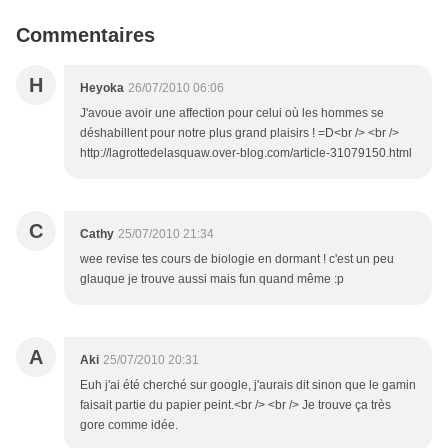
Commentaires
H
Heyoka
26/07/2010 06:06
J'avoue avoir une affection pour celui où les hommes se
déshabillent pour notre plus grand plaisirs ! =D<br /> <br />
http://lagrottedelasquaw.over-blog.com/article-31079150.html
C
Cathy
25/07/2010 21:34
wee revise tes cours de biologie en dormant ! c'est un peu
glauque je trouve aussi mais fun quand même :p
A
Aki
25/07/2010 20:31
Euh j'ai été cherché sur google, j'aurais dit sinon que le gamin
faisait partie du papier peint.<br /> <br /> Je trouve ça très
gore comme idée.