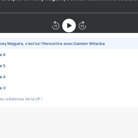
bey Maguire, c'est lui ! Rencontre avec Damien Witecka
e 6
e 5
e 4
e 3
s créatrices de la VF !
e 2
e 1
e Mektoub My Love arrive enfin ! Rencontre avec Shaïn Boumedine et Sal