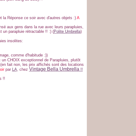
t la Réponse ce soir avec d'autres objets :)
A
nsé aux gens dans la rue avec leurs parapluies,
 un parapluie rétractable !! :) (
Polite Umbrella
)
ies insolites:
 image, comme d'habitude :))
 un CHOIX exceptionnel de Parapluies, plutôt
s (en fait non, les prix affichés sont des locations
Vintage Bella Umbrella
oir
par
LA
, chez
!!
 !!