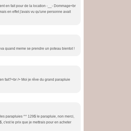
ient en fait pour de la location -__- Dommage<br
 mais en effet j'avais vu qu'une personne avait
l va quand meme se prendre un poteau bientot !
en fait?<br /> Moi je rêve du grand parapluie
les parapluies ^^ 129$ le parapluie, non merci,
$, c'est le prix que je mettrais pour en acheter