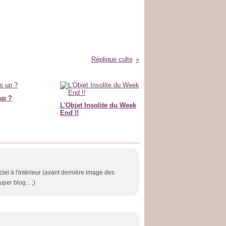
Réplique culte
up ?
L'Objet Insolite du Week
End !!
ciel à l'intérieur (avant dernière image des
per blog... ;)