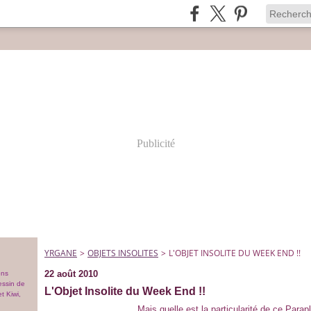
Publicité
YRGANE
>
OBJETS INSOLITES
>
L'OBJET INSOLITE DU WEEK END !!
22 août 2010
ons
essin de
L'Objet Insolite du Week End !!
t Kiwi,
Mais quelle est la particularité de ce Parap