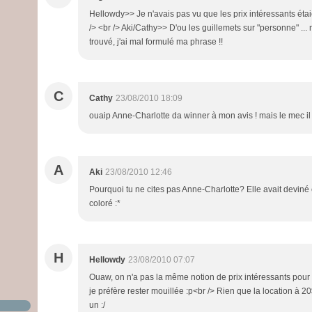
Hellowdy>> Je n'avais pas vu que les prix intéressants éta
/> <br /> Aki/Cathy>> D'ou les guillemets sur "personne" ...
trouvé, j'ai mal formulé ma phrase !!
C
Cathy
23/08/2010 18:09
ouaip Anne-Charlotte da winner à mon avis ! mais le mec i
A
Aki
23/08/2010 12:46
Pourquoi tu ne cites pas Anne-Charlotte? Elle avait deviné 
coloré :*
H
Hellowdy
23/08/2010 07:07
Ouaw, on n'a pas la même notion de prix intéressants pour 
je préfère rester mouillée :p<br /> Rien que la location à 20
un :/