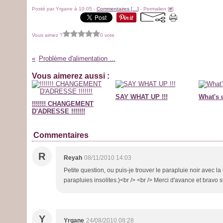
Posté par Yrgane à 10:05 -
Commentaires [
…
]
- Permalien [
#
]
Vous aimez ?
0 vote
Problème d'alimentation ...
Vous aimerez aussi :
SAY WHAT UP !!!
What's 
!!!!!!! CHANGEMENT
D'ADRESSE !!!!!!!
Commentaires
R
Reyah
08/11/2010 14:03
Petite question, ou puis-je trouver le parapluie noir avec la 
parapluies insolites.)<br /> <br /> Merci d'avance et bravo su
Y
Yrgane
24/08/2010 08:28