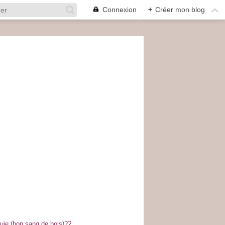
Connexion
+
Créer mon blog
luie (bon sang de bois)??