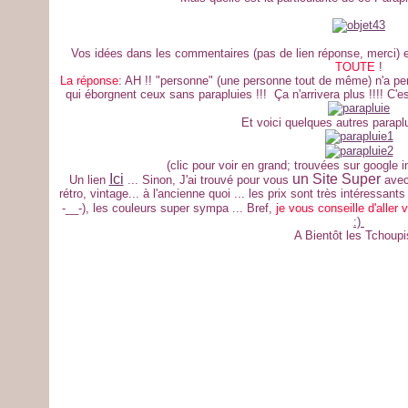
Vos idées dans les commentaires (pas de lien réponse, merci) e
TOUTE
!
La réponse
: AH !! "personne" (une personne tout de même) n'a pe
qui éborgnent ceux sans parapluies !!! Ça n'arrivera plus !!!! C'est
Et voici quelques autres paraplu
(clic pour voir en grand; trouvées sur google
Ici
un Site Super
Un lien
... Sinon, J'ai trouvé pour vous
avec
rétro, vintage... à l'ancienne quoi ... les prix sont très intéressant
-__-), les couleurs super sympa ... Bref,
je vous conseille d'aller v
:)
A Bientôt les Tchoupis