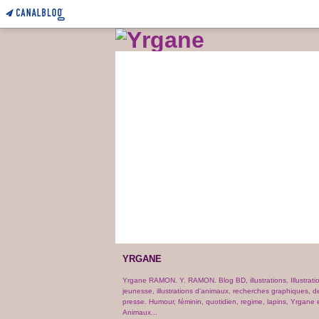
YRGANE
Yrgane RAMON. Y. RAMON. Blog BD, illustrations, Illustrati
jeunesse, illustrations d'animaux, recherches graphiques, d
presse. Humour, féminin, quotidien, regime, lapins, Yrgane e
Animaux...