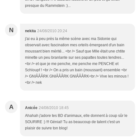
presque du Rammstein :)...
N
nekita
24/08/2010 20:24
j'ai eu à peu près la même scène avec ma Sidonie qui
observait avec fascination mes orteils émergeant d'un bain
moussant bien mérité... <br /> Sauf que Mlle était une chtite
minette un peu branlante sur ses papattes toutes tendres...
<br /> et que je me penche, me penche me PENCHE et
Schloupf ! <br /> On a pris un bain (moussant) ensemble <br
/> GNIÂÂÂRK GNIÂÂÂRK GNIÂÂÂRK<br /> Vive les minous !
<br /> nek
A
Anicée
24/08/2010 18:45
Ahahah j'adore tes BD d'animaux, elle donnent à coup sûr le
SOURIRE :) !!! Génial! Tu as beaucoup de talent c'est un
plaisir de suivre ton blog!