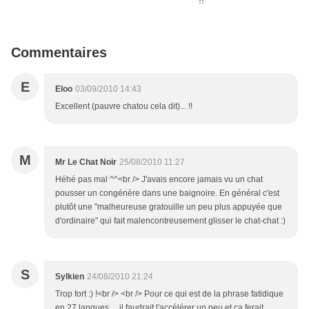
Commentaires
E
Eloo
03/09/2010 14:43
Excellent (pauvre chatou cela dit)... !!
M
Mr Le Chat Noir
25/08/2010 11:27
Héhé pas mal ^^<br /> J'avais encore jamais vu un chat
pousser un congénère dans une baignoire. En général c'est
plutôt une "malheureuse gratouille un peu plus appuyée que
d'ordinaire" qui fait malencontreusement glisser le chat-chat :)
S
Sylkien
24/08/2010 21:24
Trop fort :) !<br /> <br /> Pour ce qui est de la phrase fatidique
en 27 langues ... il faudrait l'accélérer un peu et ça ferait