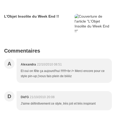
L'Objet Insolite du Week End !!
Commentaires
A
Alexandra
22/10/2010 08:51
Et oui on fête ça aujourd'hui !!!!!!!<br /> Merci encore pour ce
style pin-up j'vous fais plein de biiiiiz
D
Did'G
21/10/2010 20:08
J'aime définitivement ce style, très joli et très inspirant