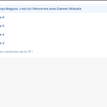
bey Maguire, c'est lui ! Rencontre avec Damien Witecka
e 6
e 5
e 4
e 3
s créatrices de la VF !
e 2
e 1
e Mektoub My Love arrive enfin ! Rencontre avec Shaïn Boumedine et Sal
i : après Toni en famille
elle réalise le bouleversant Dites lui que je l'aime
ais ! Rencontre autour de Vie privée de Rebecca Zlotowski