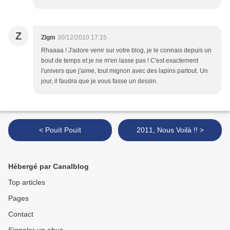
Z
Zlgm
30/12/2010 17:15
Rhaaaa ! J'adore venir sur votre blog, je le connais depuis un
bout de temps et je ne m'en lasse pas ! C'est exactement
l'univers que j'aime, tout mignon avec des lapins partout. Un
jour, il faudra que je vous fasse un dessin.
< Pouït Pouït
2011, Nous Voilà !! >
Hébergé par Canalblog
Top articles
Pages
Contact