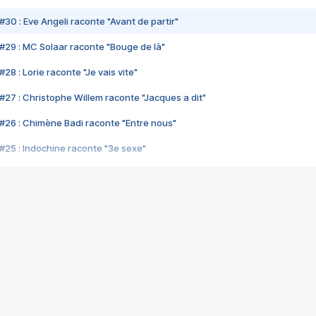
#30 : Eve Angeli raconte "Avant de partir"
#29 : MC Solaar raconte "Bouge de là"
28 : Lorie raconte "Je vais vite"
#27 : Christophe Willem raconte "Jacques a dit"
#26 : Chimène Badi raconte "Entre nous"
#25 : Indochine raconte "3e sexe"
#24 : Zaho raconte "C'est chelou"
#23 : Patrick Bruel raconte "Au café des délices"
#22 : Kyo raconte "Le chemin"
#21 : Nolwenn Leroy raconte "Cassé"
#20 : Patrick Hernandez raconte "Born to be alive"
#19 : Lorie raconte "Près de moi"