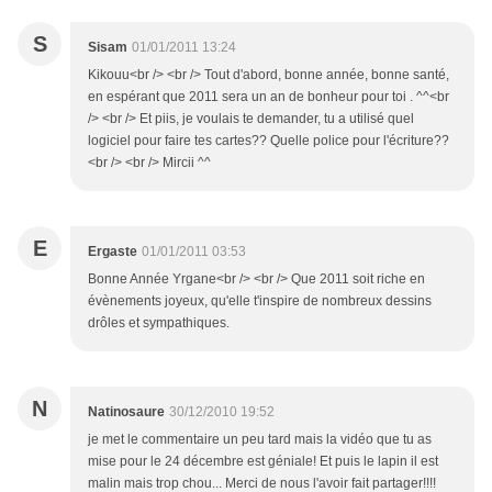
S
Sisam
01/01/2011 13:24
Kikouu<br /> <br /> Tout d'abord, bonne année, bonne santé,
en espérant que 2011 sera un an de bonheur pour toi . ^^<br
/> <br /> Et piis, je voulais te demander, tu a utilisé quel
logiciel pour faire tes cartes?? Quelle police pour l'écriture??
<br /> <br /> Mircii ^^
E
Ergaste
01/01/2011 03:53
Bonne Année Yrgane<br /> <br /> Que 2011 soit riche en
évènements joyeux, qu'elle t'inspire de nombreux dessins
drôles et sympathiques.
N
Natinosaure
30/12/2010 19:52
je met le commentaire un peu tard mais la vidéo que tu as
mise pour le 24 décembre est géniale! Et puis le lapin il est
malin mais trop chou... Merci de nous l'avoir fait partager!!!!