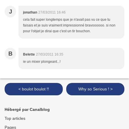
J
jonathan
27/03/2011 16:46
cela fait super longtemps que je n'avait pas vu ce que tu
faisais et je suis vraiment impressionné bravoooooo. si non
pour l'objet je dirai que c'est un tir bouchon.
B
Belette
27/03/2011 16:35
ie un mixer plongeant...!
< boulot boulot !!
Why so Serious ! >
Hébergé par Canalblog
Top articles
Pages