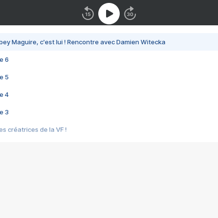
bey Maguire, c'est lui ! Rencontre avec Damien Witecka
e 6
e 5
e 4
e 3
s créatrices de la VF !
e 2
e 1
e Mektoub My Love arrive enfin ! Rencontre avec Shaïn Boumedine et Sal
i : après Toni en famille
elle réalise le bouleversant Dites lui que je l'aime