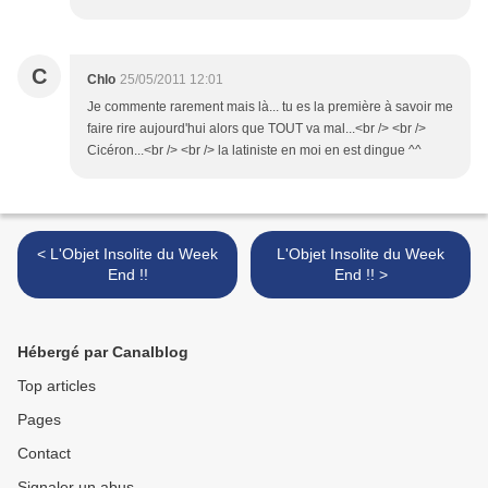
C
Chlo
25/05/2011 12:01
Je commente rarement mais là... tu es la première à savoir me
faire rire aujourd'hui alors que TOUT va mal...<br /> <br />
Cicéron...<br /> <br /> la latiniste en moi en est dingue ^^
< L'Objet Insolite du Week
L'Objet Insolite du Week
End !!
End !! >
Hébergé par Canalblog
Top articles
Pages
Contact
Signaler un abus