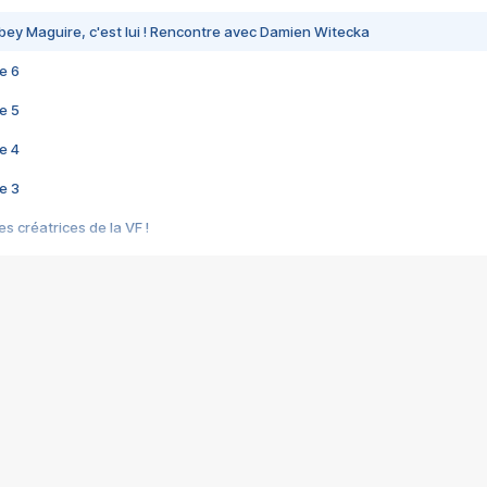
bey Maguire, c'est lui ! Rencontre avec Damien Witecka
e 6
e 5
e 4
e 3
s créatrices de la VF !
e 2
e 1
e Mektoub My Love arrive enfin ! Rencontre avec Shaïn Boumedine et Sal
i : après Toni en famille
elle réalise le bouleversant Dites lui que je l'aime
ais ! Rencontre autour de Vie privée de Rebecca Zlotowski