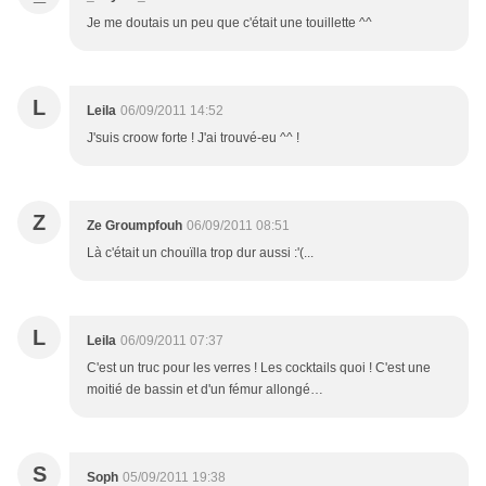
Je me doutais un peu que c'était une touillette ^^
L
Leila
06/09/2011 14:52
J'suis croow forte ! J'ai trouvé-eu ^^ !
Z
Ze Groumpfouh
06/09/2011 08:51
Là c'était un chouïlla trop dur aussi :'(...
L
Leila
06/09/2011 07:37
C'est un truc pour les verres ! Les cocktails quoi ! C'est une
moitié de bassin et d'un fémur allongé…
S
Soph
05/09/2011 19:38