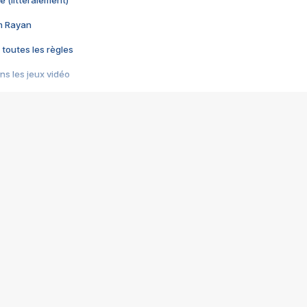
e (littéralement)
im Rayan
 toutes les règles
s les jeux vidéo
us choquant de Rockstar ? - Le scandale BULLY
e plus moche de Steam
du RÊVE tourne au CAUCHEMAR
pendant 8 heures
it… à tort
umiliés par un jeu vidéo
ire - Final Fantasy 8
ti un empire - Age of Empires
story DOFUS