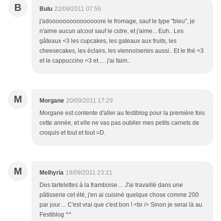
B
Bulu
22/09/2011 07:56
j'adooooooooooooooore le fromage, sauf le type "bleu", je
n'aime aucun alcool sauf le cidre, et j'aime... Euh.. Les
gâteaux <3 les cupcakes, les gateaux aux fruits, les
cheesecakes, les éclairs, les viennoiseries aussi.. Et le thé <3
et le cappuccino <3 et..... j'ai faim..
M
Morgane
20/09/2011 17:29
Morgane est contente d'aller au festiblog pour la première fois
cette année, et elle ne vas pas oublier mes petits carnets de
croquis et tout et tout =D.
M
Melhyrïa
19/09/2011 23:21
Des tartelettes à la framboise… J'ai travaillé dans une
pâtisserie cet été, j'en ai cuisiné quelque chose comme 200
par jour… C'est vrai que c'est bon ! <br /> Sinon je serai là au
Festiblog ^^