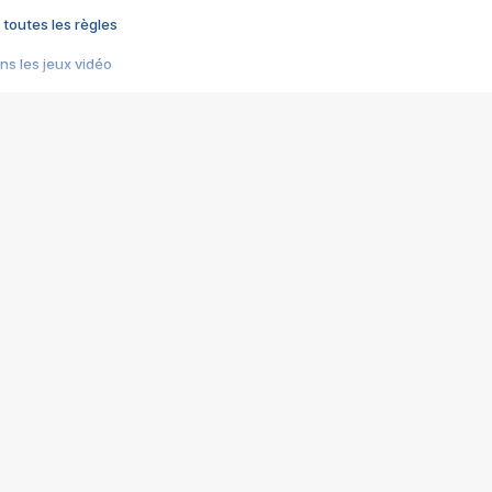
 toutes les règles
s les jeux vidéo
us choquant de Rockstar ? - Le scandale BULLY
e plus moche de Steam
du RÊVE tourne au CAUCHEMAR
pendant 8 heures
it… à tort
umiliés par un jeu vidéo
ire - Final Fantasy 8
ti un empire - Age of Empires
story DOFUS
tard, il crée l'un des pires jeux de tous les temps, MindsEye.