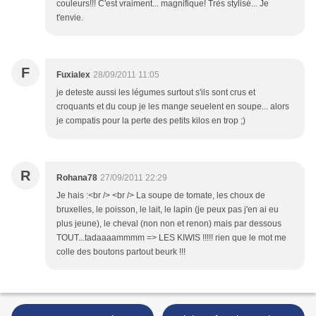
couleurs!!! C'est vraiment... magnifique! Très stylisé... Je
t'envie.
F
Fuxialex
28/09/2011 11:05
je deteste aussi les légumes surtout s'ils sont crus et
croquants et du coup je les mange seuelent en soupe... alors
je compatis pour la perte des petits kilos en trop ;)
R
Rohana78
27/09/2011 22:29
Je hais :<br /> <br /> La soupe de tomate, les choux de
bruxelles, le poisson, le lait, le lapin (je peux pas j'en ai eu
plus jeune), le cheval (non non et renon) mais par dessous
TOUT...tadaaaammmm => LES KIWIS !!!!! rien que le mot me
colle des boutons partout beurk !!!