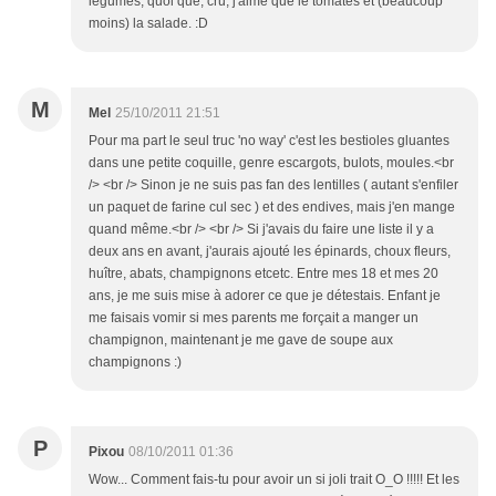
légumes, quoi que, cru, j'aime que le tomates et (beaucoup
moins) la salade. :D
M
Mel
25/10/2011 21:51
Pour ma part le seul truc 'no way' c'est les bestioles gluantes
dans une petite coquille, genre escargots, bulots, moules.<br
/> <br /> Sinon je ne suis pas fan des lentilles ( autant s'enfiler
un paquet de farine cul sec ) et des endives, mais j'en mange
quand même.<br /> <br /> Si j'avais du faire une liste il y a
deux ans en avant, j'aurais ajouté les épinards, choux fleurs,
huître, abats, champignons etcetc. Entre mes 18 et mes 20
ans, je me suis mise à adorer ce que je détestais. Enfant je
me faisais vomir si mes parents me forçait a manger un
champignon, maintenant je me gave de soupe aux
champignons :)
P
Pixou
08/10/2011 01:36
Wow... Comment fais-tu pour avoir un si joli trait O_O !!!!! Et les