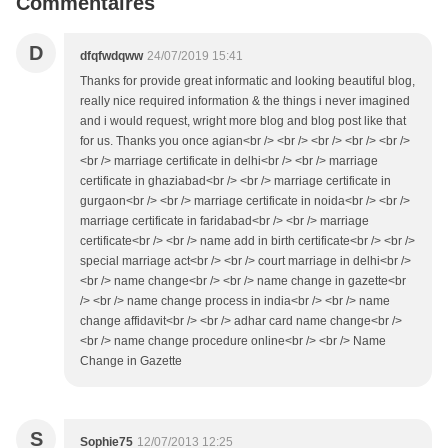
Commentaires
D
dfqfwdqww
24/07/2019 15:41
Thanks for provide great informatic and looking beautiful blog,
really nice required information & the things i never imagined
and i would request, wright more blog and blog post like that
for us. Thanks you once agian<br /> <br /> <br /> <br /> <br />
<br /> marriage certificate in delhi<br /> <br /> marriage
certificate in ghaziabad<br /> <br /> marriage certificate in
gurgaon<br /> <br /> marriage certificate in noida<br /> <br />
marriage certificate in faridabad<br /> <br /> marriage
certificate<br /> <br /> name add in birth certificate<br /> <br />
special marriage act<br /> <br /> court marriage in delhi<br />
<br /> name change<br /> <br /> name change in gazette<br
/> <br /> name change process in india<br /> <br /> name
change affidavit<br /> <br /> adhar card name change<br />
<br /> name change procedure online<br /> <br /> Name
Change in Gazette
S
Sophie75
12/07/2013 12:25