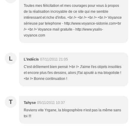
Toutes mes félicitation et mes courages pour vous à propos
de la réalisation incroyable de ce site qui me semble
intéressant et riche d'infos. <br /> <br /> <br /> <br /> Voyance
sérieuse par telephone - http://www.voyance-sidonie.com<br
/> <br /> Voyance mail gratuite - http://www.ysalis-
voyance.com
L
L'indécis
07/11/2011 21:05
C'est drôlement bien pensé !<br /> J'aime t'es objets insolites
et encore plus t'es dessins, alors j't'ai ajouté a ma blogoliste !
<br /> Bonne continuation !
T
Tahyse
05/11/2011 10:37
Reviens vite Yrgane, la blogosphère n'est pas la même sans
toi !!!