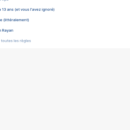
 a 13 ans (et vous l'avez ignoré)
e (littéralement)
im Rayan
 toutes les règles
s les jeux vidéo
us choquant de Rockstar ? - Le scandale BULLY
e plus moche de Steam
du RÊVE tourne au CAUCHEMAR
pendant 8 heures
it… à tort
umiliés par un jeu vidéo
ire - Final Fantasy 8