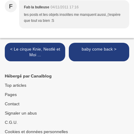
F
Fab la bulleuse
04/11/2011 17:16
tes posts et tes objets insolites me manquent aussi, j'espère
que tout va bien :S
< Le cirque Knie, Nestlé et
baby come back >
Moi ...
Hébergé par Canalblog
Top articles
Pages
Contact
Signaler un abus
C.G.U.
Cookies et données personnelles