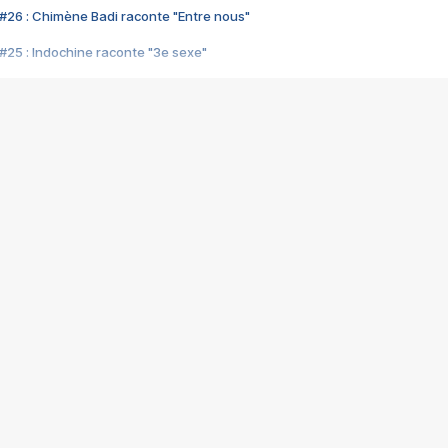
#26 : Chimène Badi raconte "Entre nous"
#25 : Indochine raconte "3e sexe"
#24 : Zaho raconte "C'est chelou"
#23 : Patrick Bruel raconte "Au café des délices"
#22 : Kyo raconte "Le chemin"
#21 : Nolwenn Leroy raconte "Cassé"
#20 : Patrick Hernandez raconte "Born to be alive"
#19 : Lorie raconte "Près de moi"
#18 : Michael Jones raconte "A nos actes manqués" (avec Jean-Jacque
#17 : Khaled raconte "Aïcha"
#16 : Corneille raconte "Parce qu'on vient de loin"
#15 : Indochine raconte "L'aventurier"