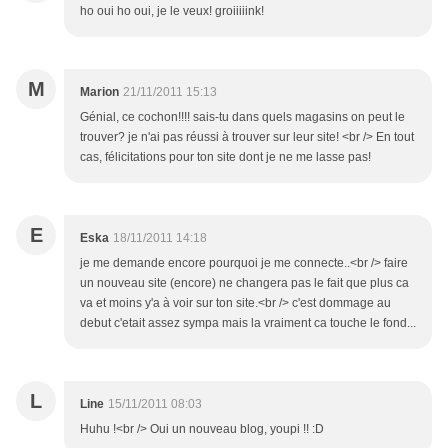
ho oui ho oui, je le veux! groiiiiink!
M
Marion
21/11/2011 15:13
Génial, ce cochon!!!! sais-tu dans quels magasins on peut le
trouver? je n'ai pas réussi à trouver sur leur site! <br /> En tout
cas, félicitations pour ton site dont je ne me lasse pas!
E
Eska
18/11/2011 14:18
je me demande encore pourquoi je me connecte..<br /> faire
un nouveau site (encore) ne changera pas le fait que plus ca
va et moins y'a à voir sur ton site.<br /> c'est dommage au
debut c'etait assez sympa mais la vraiment ca touche le fond...
L
Line
15/11/2011 08:03
Huhu !<br /> Oui un nouveau blog, youpi !! :D