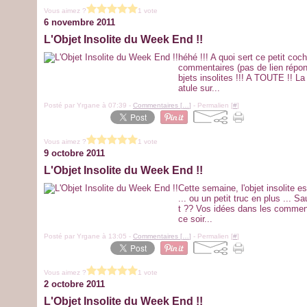
Vous aimez ?
1 vote
6 novembre 2011
L'Objet Insolite du Week End !!
héhé !!! A quoi sert ce petit co
commentaires (pas de lien répons
bjets insolites !!! A TOUTE !! La
atule sur...
Posté par Yrgane à 07:39 -
Commentaires [
…
]
- Permalien [
#
]
Vous aimez ?
1 vote
9 octobre 2011
L'Objet Insolite du Week End !!
Cette semaine, l'objet insolite es
... ou un petit truc en plus ... 
t ?? Vos idées dans les comment
ce soir...
Posté par Yrgane à 13:05 -
Commentaires [
…
]
- Permalien [
#
]
Vous aimez ?
1 vote
2 octobre 2011
L'Objet Insolite du Week End !!