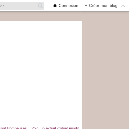
Connexion
+
Créer mon blog
nt trompeuses ...Voici un extrait d'objet insolit