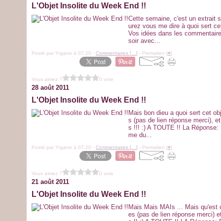
L'Objet Insolite du Week End !!
Cette semaine, c'est un extrait s
urez vous me dire à quoi sert cet
Vos idées dans les commentaires
soir avec...
Posté par Yrgane à 07:20 -
Commentaires [
…
]
- Permalien [
#
]
Vous aimez ?
0 vote
28 août 2011
L'Objet Insolite du Week End !!
Mais bon dieu a quoi sert cet ob
s (pas de lien réponse merci), et
s !!! :) A TOUTE !! La Réponse: Il
me du...
Posté par Yrgane à 07:20 -
Commentaires [
…
]
- Permalien [
#
]
Vous aimez ?
0 vote
21 août 2011
L'Objet Insolite du Week End !!
Mais Mais MAIs ... Mais qu'est 
es (pas de lien réponse merci) et