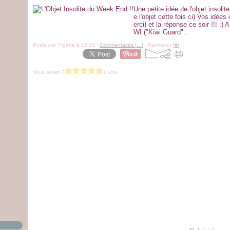
Une petite idée de l'objet insoli
e l'objet cette fois ci) Vos idé
erci) et la réponse ce soir !!! 
WI ("Kiwi Guard"...
Posté par Yrgane à 15:26 -
Commentaires [
…
]
- Permalien [
#
]
Vous aimez ?
1 vote