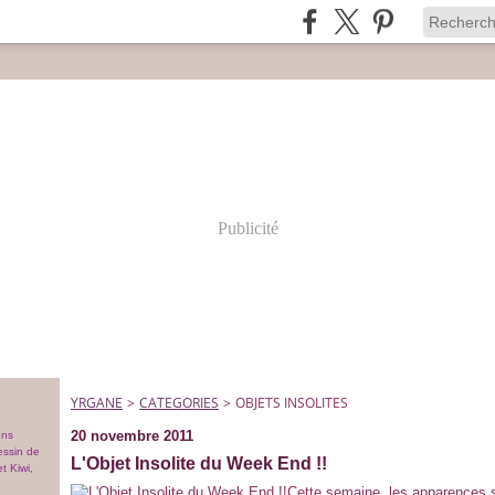
Publicité
YRGANE
>
CATEGORIES
>
OBJETS INSOLITES
20 novembre 2011
ons
essin de
L'Objet Insolite du Week End !!
t Kiwi,
Cette semaine, les apparences so