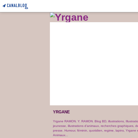
YRGANE
Yrgane RAMON. Y. RAMON. Blog BD, illustrations, Illustrati
jeunesse, illustrations d'animaux, recherches graphiques, d
presse. Humour, féminin, quotidien, regime, lapins, Yrgane e
Animaux...