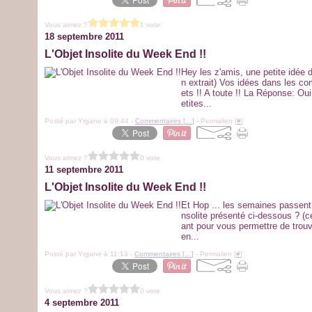
Vous aimez ?
1 vote
18 septembre 2011
L'Objet Insolite du Week End !!
Hey les z'amis, une petite idée d
n extrait) Vos idées dans les co
ets !! A toute !! La Réponse: Ou
etites...
Posté par Yrgane à 09:44 -
Commentaires [
…
]
- Permalien [
#
]
Vous aimez ?
0 vote
11 septembre 2011
L'Objet Insolite du Week End !!
Et Hop ... les semaines passent tro
nsolite présenté ci-dessous ? (ce 
ant pour vous permettre de trou
en...
Posté par Yrgane à 11:13 -
Commentaires [
…
]
- Permalien [
#
]
Vous aimez ?
0 vote
4 septembre 2011