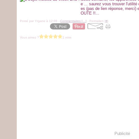
e ... saurez vous trouver l'utili
es (pas de lien réponse, merci) e
OUTE !!...
Posté par Yrgane à 12:05 -
Commentaires [
…
]
- Permalien [
#
]
Vous aimez ?
1 vote
Publicité