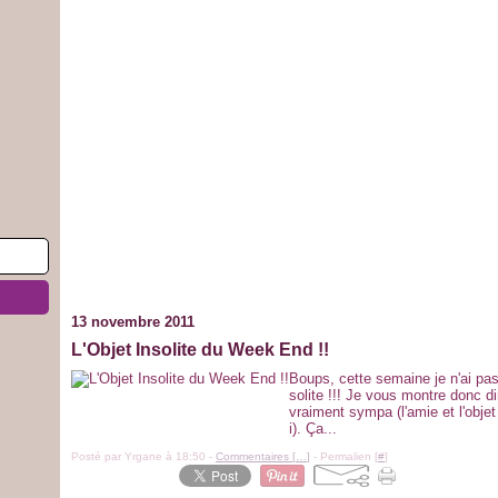
13 novembre 2011
L'Objet Insolite du Week End !!
Boups, cette semaine je n'ai pas
solite !!! Je vous montre donc d
vraiment sympa (l'amie et l'objet u
i). Ça...
Posté par Yrgane à 18:50 -
Commentaires [
…
]
- Permalien [
#
]