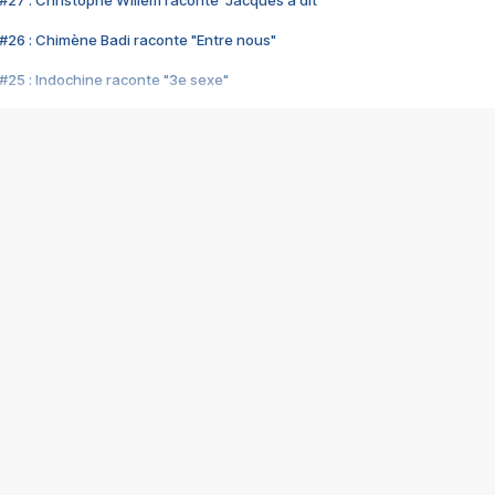
#27 : Christophe Willem raconte "Jacques a dit"
#26 : Chimène Badi raconte "Entre nous"
#25 : Indochine raconte "3e sexe"
#24 : Zaho raconte "C'est chelou"
#23 : Patrick Bruel raconte "Au café des délices"
#22 : Kyo raconte "Le chemin"
#21 : Nolwenn Leroy raconte "Cassé"
#20 : Patrick Hernandez raconte "Born to be alive"
#19 : Lorie raconte "Près de moi"
#18 : Michael Jones raconte "A nos actes manqués" (avec Jean-Jacque
#17 : Khaled raconte "Aïcha"
#16 : Corneille raconte "Parce qu'on vient de loin"
#15 : Indochine raconte "L'aventurier"