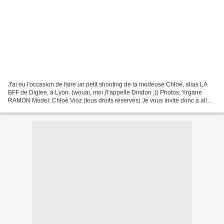
J'ai eu l'occasion de faire un petit shooting de la modeuse Chloé, alias LA
BFF de Diglee, à Lyon. (wouai, moi j'l'appelle Dindon ;)) Photos: Yrgane
RAMON Model: Chloé Vioz (tous droits réservés) Je vous invite donc à aller
voir les photos sur son blog...