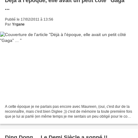
Déjà à l'époque, elle avait un petit côté "Gaga"
...
Publié le 17/02/2011 à 13:56
Par
Yrgane
A cette époque je ne parlais pas encore avec Maureen, (oui, c'est dur de la
reconnaître, mais c'est bien Diglee ;)) c'est de mémoire la toute première fois
que je lui ai parlé (en même temps je me sentais un peu obligé pour le coup
;)). Je ne me souviens...
Ding Dong ... Le Demi Siècle a sonné !!