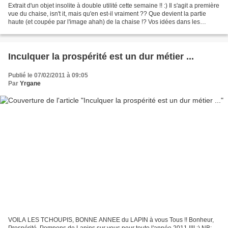
Extrait d'un objet insolite à double utilité cette semaine !! :) Il s'agit a première
vue du chaise, isn't it, mais qu'en est-il vraiment ?? Que devient la partie
haute (et coupée par l'image ahah) de la chaise !? Vos idées dans les
commentaires (pas...
Inculquer la prospérité est un dur métier ...
Publié le 07/02/2011 à 09:05
Par
Yrgane
VOILA LES TCHOUPIS, BONNE ANNEE du LAPIN à vous Tous !! Bonheur,
Prospérité, Pompons de Lapins sur vous pour toute l'année 2011 !!!! :) NB: