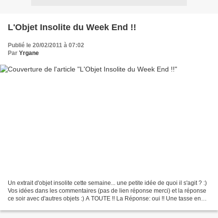
L'Objet Insolite du Week End !!
Publié le 20/02/2011 à 07:02
Par
Yrgane
Un extrait d'objet insolite cette semaine... une petite idée de quoi il s'agit ? :)
Vos idées dans les commentaires (pas de lien réponse merci) et la réponse
ce soir avec d'autres objets :) A TOUTE !! La Réponse: oui !! Une tasse en
forme de tâche !!...