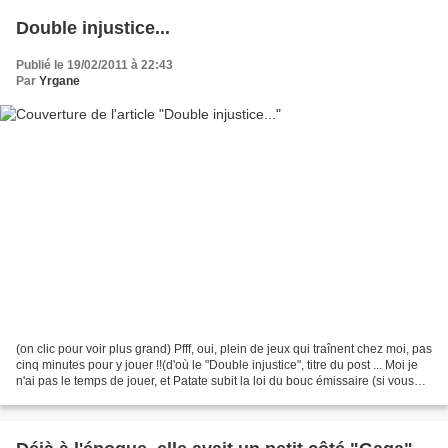
Double injustice...
Publié le 19/02/2011 à 22:43
Par
Yrgane
(on clic pour voir plus grand) Pfff, oui, plein de jeux qui traînent chez moi, pas
cinq minutes pour y jouer !!(d'où le "Double injustice", titre du post ... Moi je
n'ai pas le temps de jouer, et Patate subit la loi du bouc émissaire (si vous
jouez de...