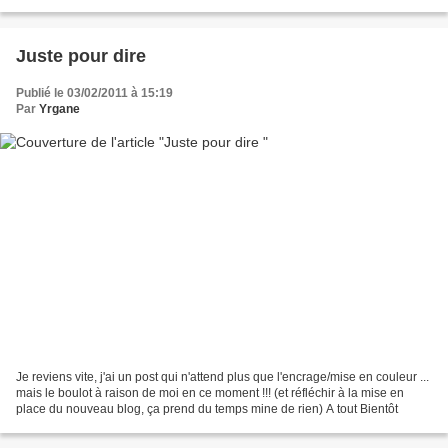
héhé, j'avais enlevé l'essentiel...
Juste pour dire
Publié le 03/02/2011 à 15:19
Par
Yrgane
Je reviens vite, j'ai un post qui n'attend plus que l'encrage/mise en couleur ...
mais le boulot à raison de moi en ce moment !!! (et réfléchir à la mise en
place du nouveau blog, ça prend du temps mine de rien) A tout Bientôt