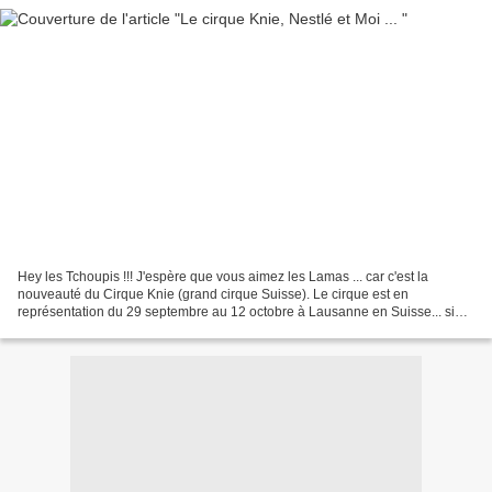
Hey les Tchoupis !!! J'espère que vous aimez les Lamas ... car c'est la
nouveauté du Cirque Knie (grand cirque Suisse). Le cirque est en
représentation du 29 septembre au 12 octobre à Lausanne en Suisse... si
vous y allez, demandez le journal du cirque...