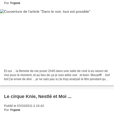
Par
Yrgane
Et oui ... la flemme de me poser 2h40 dans une salle de ciné à eu raison de
moi pour le moment, et au lieu de ça je suis allée voir : et bien: Mouaifff ... bof
bof j'ai envie de dire ... je ne sais pas si j'ai trop analysé le film pendant que
je le regardais,...
Le cirque Knie, Nestlé et Moi ...
Publié le 03/10/2011 à 10:42
Par
Yrgane