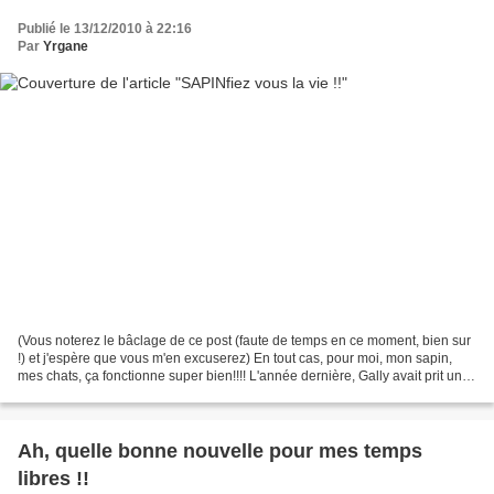
Publié le 13/12/2010 à 22:16
Par
Yrgane
(Vous noterez le bâclage de ce post (faute de temps en ce moment, bien sur
!) et j'espère que vous m'en excuserez) En tout cas, pour moi, mon sapin,
mes chats, ça fonctionne super bien!!!! L'année dernière, Gally avait prit un
Très malin plaisir à foutre...
Ah, quelle bonne nouvelle pour mes temps
libres !!