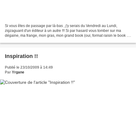
Si vous êtes de passage par là-bas , j'y serais du Vendredi au Lundi,
zigzaguant d'un éditeur à un autre !!! Si par hasard vous tomber sur ma
dégaine, ma frange, mon gras, mon grand book (oui, format raisin le book ...)
... j'aurais bien un petit sticker...
Inspiration !!
Publié le 23/10/2009 à 14:49
Par
Yrgane