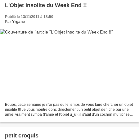
L'Objet Insolite du Week End !!
Publié le 13/11/2011 à 18:50
Par
Yrgane
Boups, cette semaine je n'ai pas eu le temps de vous faire chercher un objet
insolite !!! Je vous montre donc directement un petit objet déniché par une
amie, vraiment sympa (l'amie et l'objet u_u): il s'agit d'un cochon multiprise !!!
(lien ici). Ça...
petit croquis