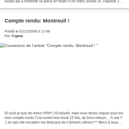
Keops qui a remporté sa place en finale !! (30 votes, Boulbi 25, Papoute 12,
Cisco & Aquarelle 8)...
Compte rendu: Montreuil !
Publié le 01/12/2009 à 13:48
Par
Yrgane
Et ouiiii je suis de retour !!!!!!!!!! :) Et désolé, mais vous devez cliquer pour lire
mon compte rendu !! j'ai ouvert mon book 15 fois, de bons retours ... A voir !!
:) Je vais vite encadrer ma dédicace de Clément Lefevre !^^ Merci à ceux qui
sont venus...