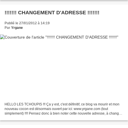
!!!!!!! CHANGEMENT D'ADRESSE !!!!!!!
Publié le 27/01/2012 à 14:19
Par
Yrgane
HELLO LES TCHOUPIS !!! Ça y est, c'est définitif, ce blog va mourir et mon
nouveau cocon est désormais ouvert par ici: www.yrgane.com (tout
simplement) !!!! Pensez donc à bien noter cette nouvelle adresse, à changer
vos liens pour ceux qui m'avaient linké...