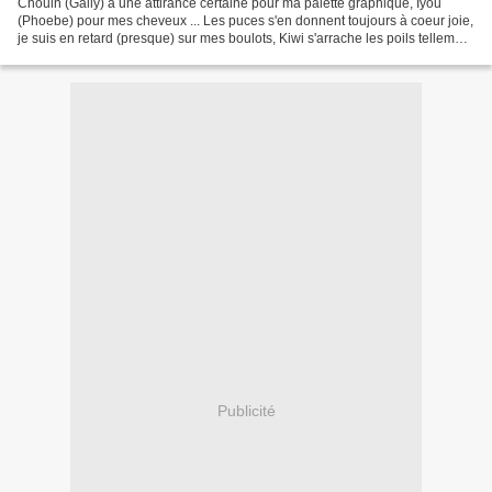
Chouin (Gally) a une attirance certaine pour ma palette graphique, Iyou
(Phoebe) pour mes cheveux ... Les puces s'en donnent toujours à coeur joie,
je suis en retard (presque) sur mes boulots, Kiwi s'arrache les poils tellement
ça le gratte ... Mes pauses...
Publicité