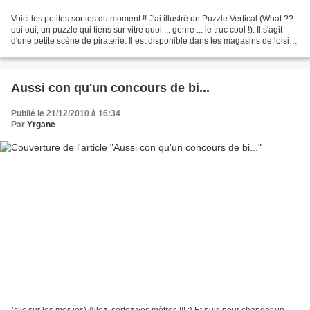
Voici les petites sorties du moment !! J'ai illustré un Puzzle Vertical (What ??
oui oui, un puzzle qui tiens sur vitre quoi ... genre ... le truc cool !). Il s'agit
d'une petite scène de piraterie. Il est disponible dans les magasins de loisirs
créatifs,...
Aussi con qu'un concours de bi...
Publié le 21/12/2010 à 16:34
Par
Yrgane
(clic sur les morues) Allez, sortez vos mètres !!! ;) Et puis pour changer un