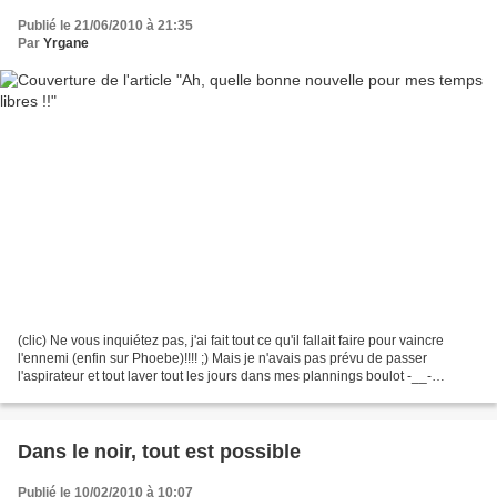
Publié le 21/06/2010 à 21:35
Par
Yrgane
(clic) Ne vous inquiétez pas, j'ai fait tout ce qu'il fallait faire pour vaincre
l'ennemi (enfin sur Phoebe)!!!! ;) Mais je n'avais pas prévu de passer
l'aspirateur et tout laver tout les jours dans mes plannings boulot -__-
Heureusement, j'avais vermifugé...
Dans le noir, tout est possible
Publié le 10/02/2010 à 10:07