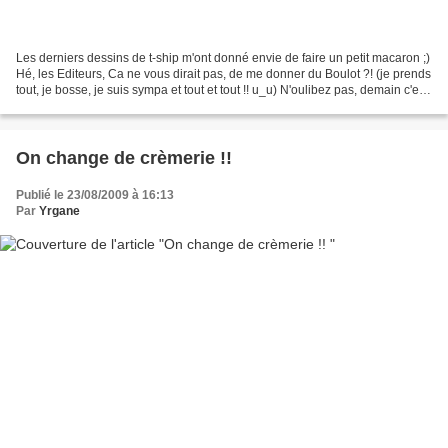
Les derniers dessins de t-ship m'ont donné envie de faire un petit macaron ;)
Hé, les Editeurs, Ca ne vous dirait pas, de me donner du Boulot ?! (je prends
tout, je bosse, je suis sympa et tout et tout !! u_u) N'oulibez pas, demain c'est
la suite du concours...
On change de crèmerie !!
Publié le 23/08/2009 à 16:13
Par
Yrgane