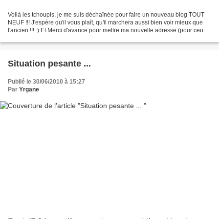
Voilà les tchoupis, je me suis déchaînée pour faire un nouveau blog TOUT
NEUF !!! J'espère qu'il vous plaît, qu'il marchera aussi bien voir mieux que
l'ancien !!! :) Et Merci d'avance pour mettre ma nouvelle adresse (pour ceux
qui ont un petit lien pour...
Situation pesante ...
Publié le 30/06/2010 à 15:27
Par
Yrgane