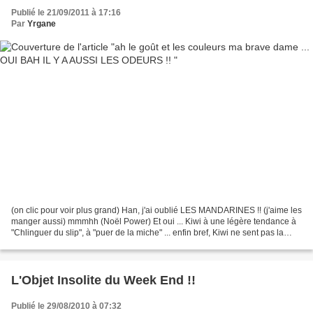
Publié le 21/09/2011 à 17:16
Par
Yrgane
(on clic pour voir plus grand) Han, j'ai oublié LES MANDARINES !! (j'aime les
manger aussi) mmmhh (Noël Power) Et oui ... Kiwi à une légère tendance à
"Chlinguer du slip", à "puer de la miche" ... enfin bref, Kiwi ne sent pas la
rose, THAT IS THE REVELATION...
L'Objet Insolite du Week End !!
Publié le 29/08/2010 à 07:32