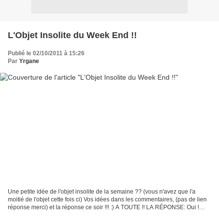
L'Objet Insolite du Week End !!
Publié le 02/10/2011 à 15:26
Par
Yrgane
Une petite idée de l'objet insolite de la semaine ?? (vous n'avez que l'a
moitié de l'objet cette fois ci) Vos idées dans les commentaires, (pas de lien
réponse merci) et la réponse ce soir !!! :) A TOUTE !! LA RÉPONSE: Oui !
Une boîte à KIWI ("Kiwi Guard"...