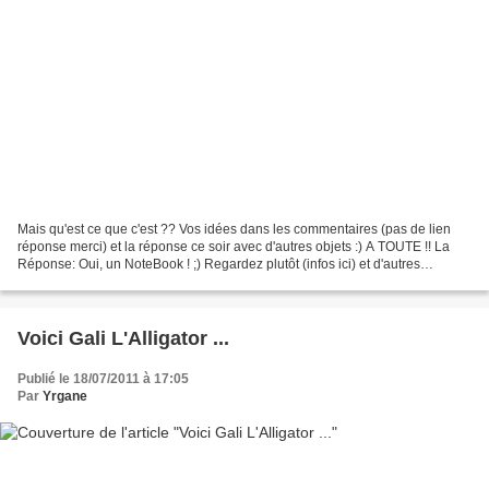
Mais qu'est ce que c'est ?? Vos idées dans les commentaires (pas de lien
réponse merci) et la réponse ce soir avec d'autres objets :) A TOUTE !! La
Réponse: Oui, un NoteBook ! ;) Regardez plutôt (infos ici) et d'autres
modèles : A Très vite les Tchoupis...
Voici Gali L'Alligator ...
Publié le 18/07/2011 à 17:05
Par
Yrgane