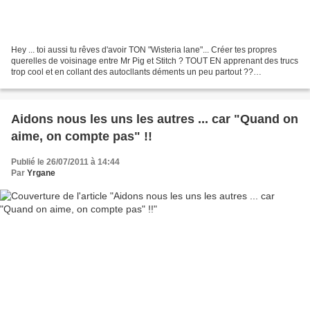
Hey ... toi aussi tu rêves d'avoir TON "Wisteria lane"... Créer tes propres
querelles de voisinage entre Mr Pig et Stitch ? TOUT EN apprenant des trucs
trop cool et en collant des autocllants déments un peu partout ??
MAINTENANT C'EST POSSIBLE !! (enfin...
Aidons nous les uns les autres ... car "Quand on
aime, on compte pas" !!
Publié le 26/07/2011 à 14:44
Par
Yrgane