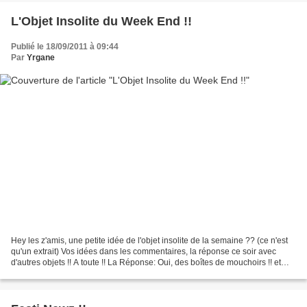
L'Objet Insolite du Week End !!
Publié le 18/09/2011 à 09:44
Par
Yrgane
Hey les z'amis, une petite idée de l'objet insolite de la semaine ?? (ce n'est
qu'un extrait) Vos idées dans les commentaires, la réponse ce soir avec
d'autres objets !! A toute !! La Réponse: Oui, des boîtes de mouchoirs !! et
voici quelques petites...