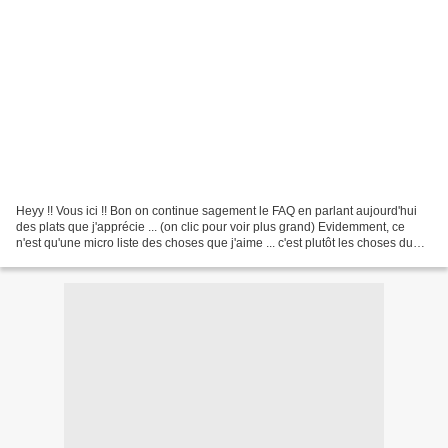
Heyy !! Vous ici !! Bon on continue sagement le FAQ en parlant aujourd'hui
des plats que j'apprécie ... (on clic pour voir plus grand) Evidemment, ce
n'est qu'une micro liste des choses que j'aime ... c'est plutôt les choses du
moment ou les trucs vraiment...