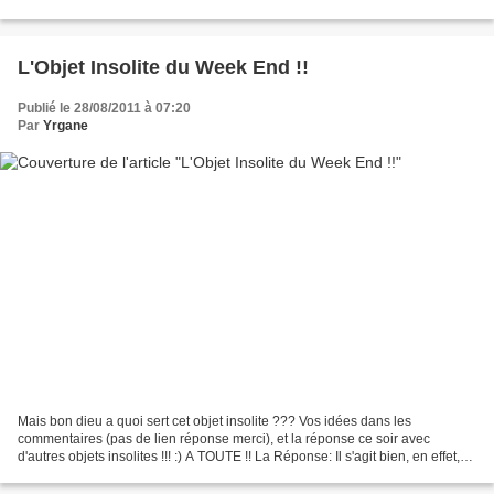
assistante pour l'occasion)!...
L'Objet Insolite du Week End !!
Publié le 28/08/2011 à 07:20
Par
Yrgane
Mais bon dieu a quoi sert cet objet insolite ??? Vos idées dans les
commentaires (pas de lien réponse merci), et la réponse ce soir avec
d'autres objets insolites !!! :) A TOUTE !! La Réponse: Il s'agit bien, en effet,
d'un porte baguette en forme du...