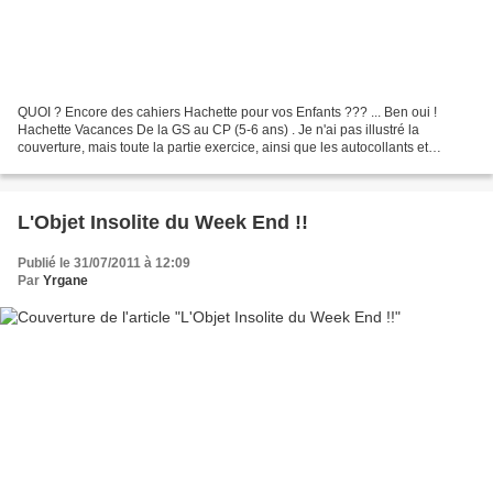
QUOI ? Encore des cahiers Hachette pour vos Enfants ??? ... Ben oui !
Hachette Vacances De la GS au CP (5-6 ans) . Je n'ai pas illustré la
couverture, mais toute la partie exercice, ainsi que les autocollants et
plusieurs petites histoires à la fin du...
L'Objet Insolite du Week End !!
Publié le 31/07/2011 à 12:09
Par
Yrgane