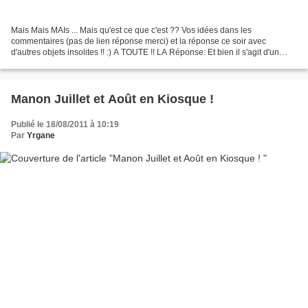
Mais Mais MAIs ... Mais qu'est ce que c'est ?? Vos idées dans les
commentaires (pas de lien réponse merci) et la réponse ce soir avec
d'autres objets insolites !! :) A TOUTE !! LA Réponse: Et bien il s'agit d'un
Mobile Tail, un petit support à ventouse...
Manon Juillet et Août en Kiosque !
Publié le 18/08/2011 à 10:19
Par
Yrgane