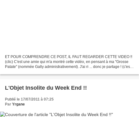
ET POUR COMPRENDRE CE POST, IL FAUT REGARDER CETTE VIDEO !!
(clic) C'est une amie qui m'a montré cette vidéo, en pensant à ma "Grosse
Patate" (nommée Gally administrativement). J'ai ri ... donc je partage ! (c'est
une pub pour la chaîne 13ème rue en fait)...
L'Objet Insolite du Week End !!
Publié le 17/07/2011 à 07:25
Par
Yrgane