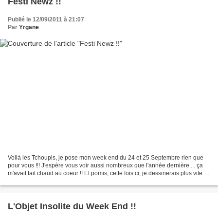
Festi Newz !!
Publié le 12/09/2011 à 21:07
Par
Yrgane
Voilà les Tchoupis, je pose mon week end du 24 et 25 Septembre rien que
pour vous !!! J'espère vous voir aussi nombreux que l'année dernière ... ça
m'avait fait chaud au coeur !! Et pomis, cette fois ci, je dessinerais plus vite !!
u_u Pour lire ma petite...
L'Objet Insolite du Week End !!