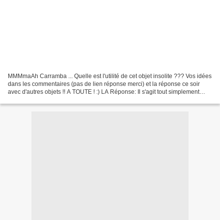
MMMmaAh Carramba ... Quelle est l'utilité de cet objet insolite ??? Vos idées
dans les commentaires (pas de lien réponse merci) et la réponse ce soir
avec d'autres objets !! A TOUTE ! :) LA Réponse: Il s'agit tout simplement
d'une planche de surf ;) et...