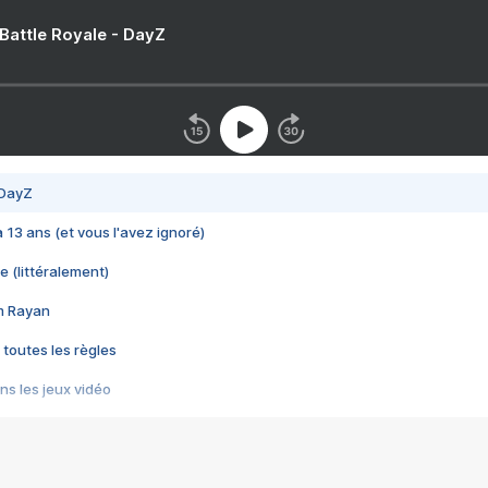
 Battle Royale - DayZ
 DayZ
 a 13 ans (et vous l'avez ignoré)
e (littéralement)
im Rayan
 toutes les règles
s les jeux vidéo
us choquant de Rockstar ? - Le scandale BULLY
e plus moche de Steam